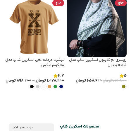
حراج
حراج
روسری نخ کایتون اسکرین شاپ مدل
تیشرت مردانه نخی اسکرین شاپ مدل
ت
شاخه زیتون
مالکوم‌ ایکس
ع
5
4.7
5
658.620
تومان
1.078.200
تومان
–
898.200
تومان
0
731.800
تومان
انتخاب گزینه ها
انتخاب گزینه ها
محصولات اسکرین شاپ
بازدیدهای اخیر