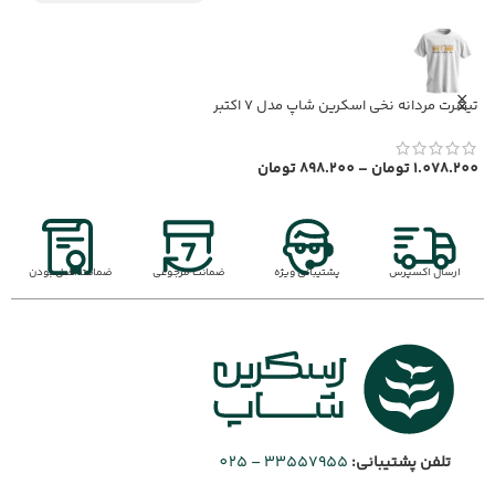
تیشرت مردانه نخی اسکرین شاپ مدل 7 اکتبر
ت
0
1.078.200
تومان
–
898.200
تومان
ارسال اکسپرس
پشتیبانی ویژه
ضمانت مرجوعی
ضمانت اصل بودن
تلفن پشتیبانی:
33557955 – 025