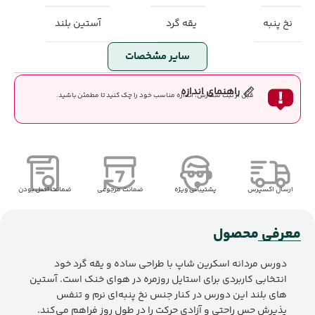
نخ پنبه
یقه گرد
آستین بلند
سایر مشخصات
راهنمای اندازه
قبل از ثبت سفارش، اندازه مناسب خود را چک کنید تا مطمئن باشید.
ارسال اکسپرس
پشتیبانی ویژه
ضمانت مرجوعی
ضمانت اصل بودن
معرفی محصول
دورس مردانه اسکرین شاپ با طراحی ساده و یقه گرد خود
انتخابی کاربردی برای استایل روزمره در هوای خنک است. آستین
های بلند این دورس در کنار جنس نخ پنبه‌ای نرم و تنفس
پذیرش حس راحتی و آزادی حرکت را در طول روز فراهم می‌کند.