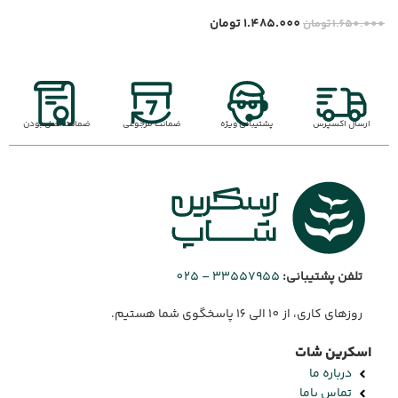
1.485.000
تومان
1.650.000
تومان
0
ارسال اکسپرس
پشتیبانی ویژه
ضمانت مرجوعی
ضمانت اصل بودن
تلفن پشتیبانی:
33557955 – 025
روزهای کاری، از 10 الی 16 پاسخگوی شما هستیم.
اسکرین شات
درباره ما
تماس باما