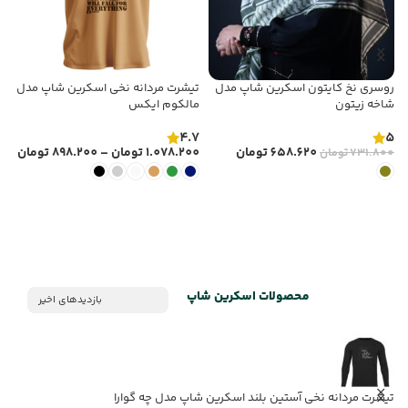
روسری نخ کایتون اسکرین شاپ مدل
تیشرت مردانه نخی اسکرین شاپ مدل
ت
شاخه زیتون
مالکوم‌ ایکس
ع
5
4.7
5
658.620
تومان
1.078.200
تومان
–
898.200
تومان
0
731.800
تومان
انتخاب گزینه ها
انتخاب گزینه ها
محصولات اسکرین شاپ
بازدیدهای اخیر
تیشرت مردانه نخی آستین بلند اسکرین شاپ مدل چه گوارا
ت