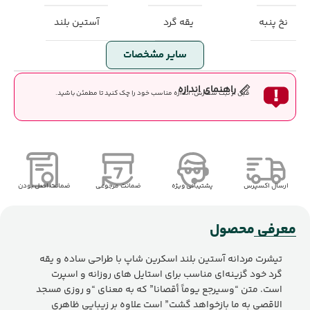
نخ پنبه
یقه گرد
آستین بلند
سایر مشخصات
راهنمای اندازه
قبل از ثبت سفارش، اندازه مناسب خود را چک کنید تا مطمئن باشید.
ارسال اکسپرس
پشتیبانی ویژه
ضمانت مرجوعی
ضمانت اصل بودن
معرفی محصول
تیشرت مردانه آستین بلند اسکرین شاپ با طراحی ساده و یقه
گرد خود گزینه‌ای مناسب برای استایل های روزانه و اسپرت
است. متن “وسيرجع يوماً أقصانا” که به معنای “و روزی مسجد
الاقصی به ما بازخواهد گشت” است علاوه بر زیبایی ظاهری