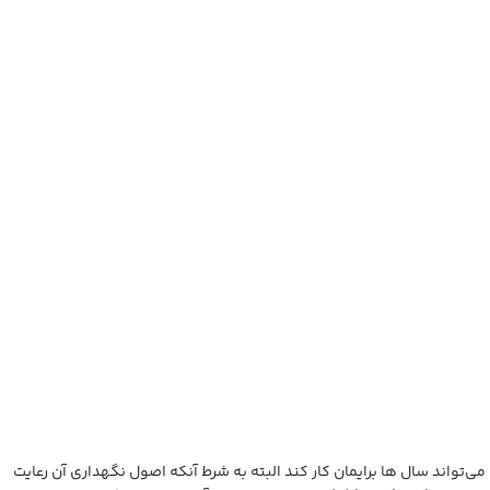
658.620
تومان
1.078.200
تومان
–
898.200
تومان
ن
‌تواند سال ها برایمان کار کند البته به شرط آنکه اصول نگهداری آن رعایت