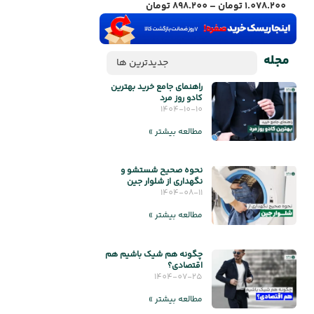
1.078.200
تومان
–
200
مجله
جدیدترین ها
راهنمای جامع خرید بهترین
کادو روز مرد
1404-10-10
مطالعه بیشتر »
نحوه صحیح شستشو و
نگهداری از شلوار جین
1404-08-11
مطالعه بیشتر »
چگونه هم شیک باشیم هم
اقتصادی؟
1404-07-25
مطالعه بیشتر »