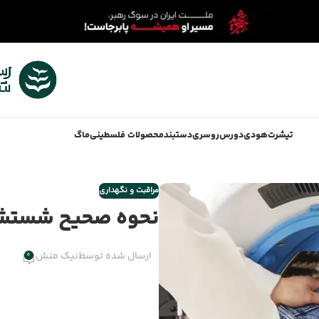
تیشرت
هودی
دورس
روسری
دستبند
محصولات فلسطینی
ماگ
مراقبت و نگهداری
نحوه صحیح شستشو 
ارسال شده توسط
نیک منش
0